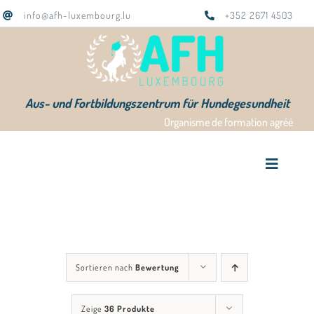
Zum
info@afh-luxembourg.lu
+352 2671 4503
Inhalt
springen
Aus- und Fortbildungszentrum für Hundegesundheit
Organisme de formation agréé
Toggle
Navigat
AFH Home
Ausbildungen
Sortieren nach
Bewertung
Das Team
Zeige
36 Produkte