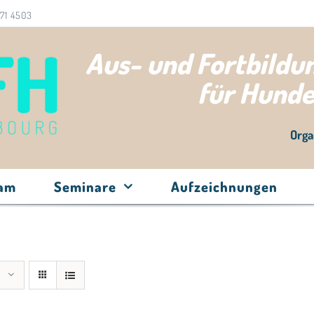
71 4503
Aus- und Fortbild
für Hund
Orga
eam
Seminare
Aufzeichnungen