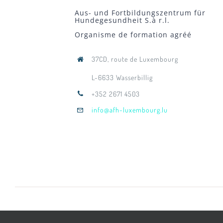
Aus- und Fortbildungszentrum für
Hundegesundheit S.à r.l.
Organisme de formation agréé
37CD, route de Luxembourg
L-6633 Wasserbillig
+352 2671 4503
info@afh-luxembourg.lu
© Copyright 2022 - 2026 |
Impressum
| All Rig