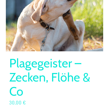
Plagegeister –
Zecken, Flöhe &
Co
30,00
€