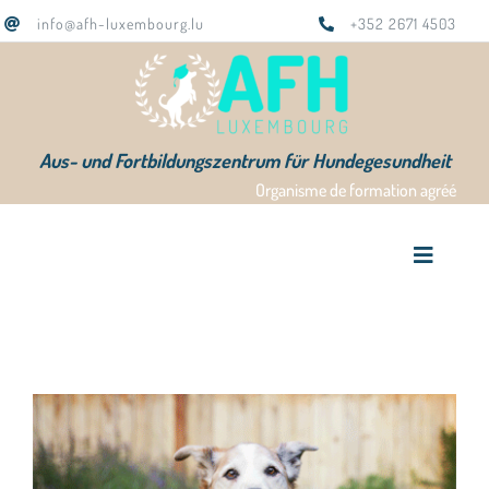
Zum
info@afh-luxembourg.lu
+352 2671 4503
Inhalt
springen
Aus- und Fortbildungszentrum für Hundegesundheit
Organisme de formation agréé
Toggle
Navigat
AFH Home
Ausbildungen
Das Team