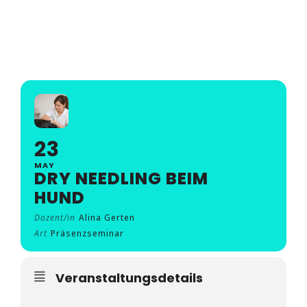
Seminare
DRY NEEDLING BEIM
Aufzeichnungen
HUND
Kontakt
Warenkorb
23
Mein Konto
MAY
DRY NEEDLING BEIM
HUND
Dozent/in
Alina Gerten
Art
Präsenzseminar
Veranstaltungsdetails