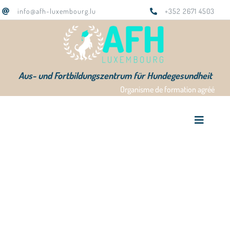
Zum
info@afh-luxembourg.lu
+352 2671 4503
Inhalt
springen
Aus- und Fortbildungszentrum für Hundegesundheit
Organisme de formation agréé
Toggle
Navigat
AFH Home
Ausbildungen
Das Team