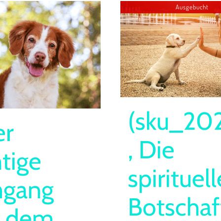
Ausgebucht
(sku_20
er
, Die
htige
spirituell
gang
Botschaf
t dem