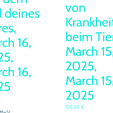
von
 deines
Krankhei
res,
beim Tier
ch 16,
March 15
25,
2025,
ch 16,
March 15
25
2025
€
150,00
€
 MwSt.