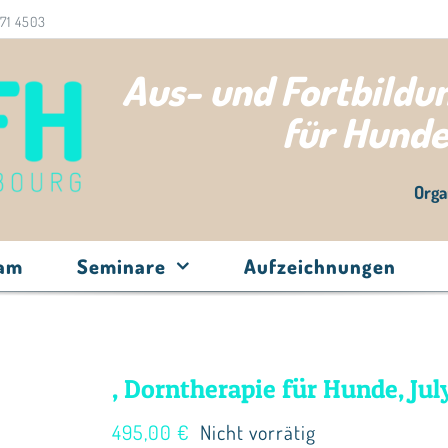
71 4503
Aus- und Fortbild
für Hund
Orga
eam
Seminare
Aufzeichnungen
, Dorntherapie für Hunde, July
495,00
€
Nicht vorrätig