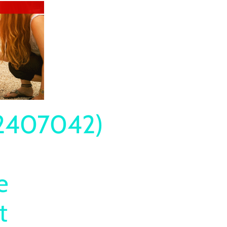
2407042)
e
t