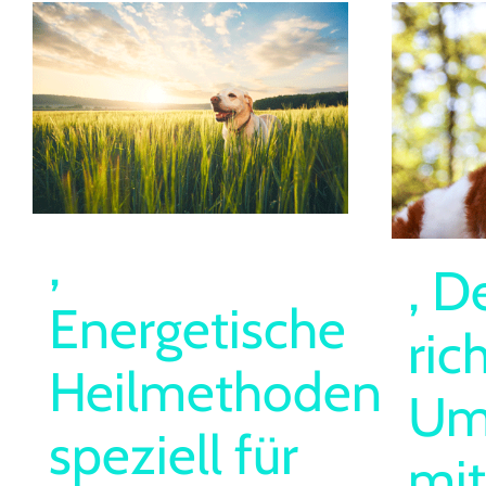
,
, D
Energetische
ric
Heilmethoden
Um
speziell für
mi