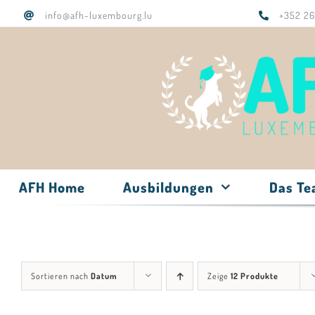
Zum
info@afh-luxembourg.lu
+352 26
Inhalt
springen
AFH Home
Ausbildungen
Das T
Sortieren nach
Datum
Zeige
12 Produkte