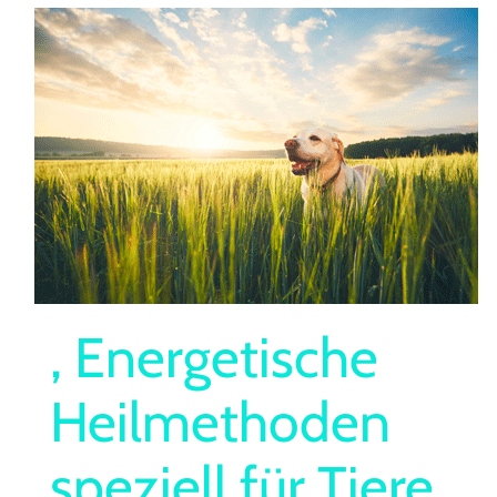
, Energetische
Heilmethoden
speziell für Tiere,