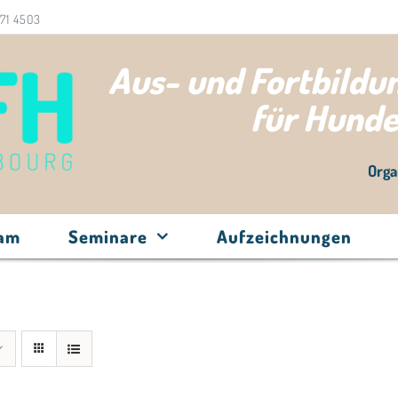
71 4503
Aus- und Fortbild
für Hund
Orga
eam
Seminare
Aufzeichnungen