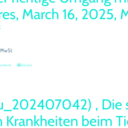
res, March 16, 2025, 
€
 MwSt.
renkorb
Details
u_202407042) , Die s
 Krankheiten beim Tie