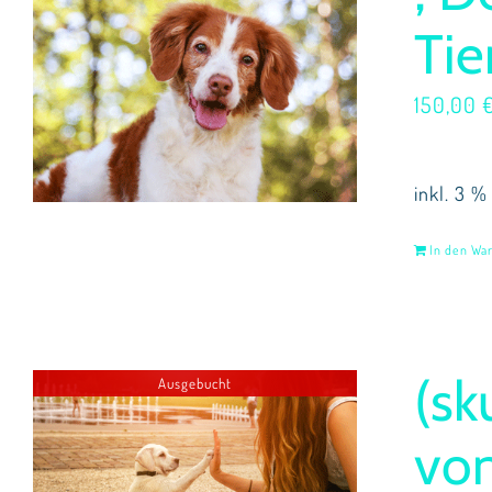
Tie
150,00
inkl. 3 %
In den Wa
(sk
Ausgebucht
von