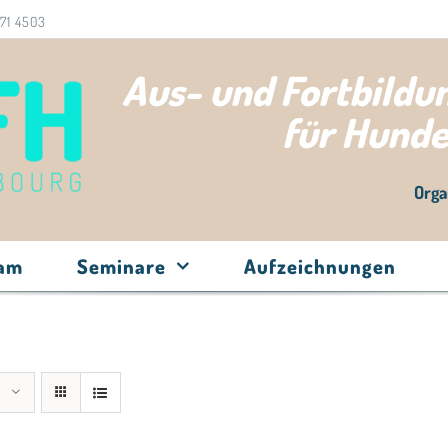
71 4503
Aus- und Fortbild
für Hund
Orga
eam
Seminare
Aufzeichnungen