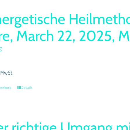
nergetische Heilmetho
re, March 22, 2025, 
€
 MwSt.
renkorb
Details
er richtige Umgang m