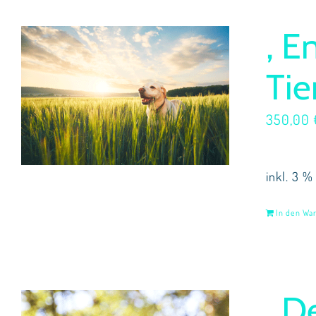
, E
Tie
350,00
inkl. 3 %
In den Wa
, D