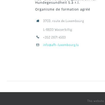
Hundegesundheit S.à r.l.
Organisme de formation agréé
37CD, route de Luxembourg
L-6633 Wasserbillig
+352 2671 4503
info@afh-luxembourg.lu
© Copyright 2022 - 2026 |
Impressum
| All Rig
This website 