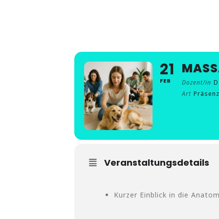
MASSAGE WOR
21
MASS
FEB
Dozent/in
D
Art
Präsen
Veranstaltungsdetails
Kurzer Einblick in die Anato