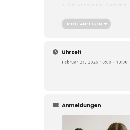
Indikationen und Kontraindi
MEHR ANZEIGEN
Schmerzen und Verspannung
Erlernen verschiedener Mass
Uhrzeit
Februar 21, 2026 10:00 - 13:00
Praktische Uebungen mit j
BITTE EIGENEN HUND MITBR
Anmeldungen