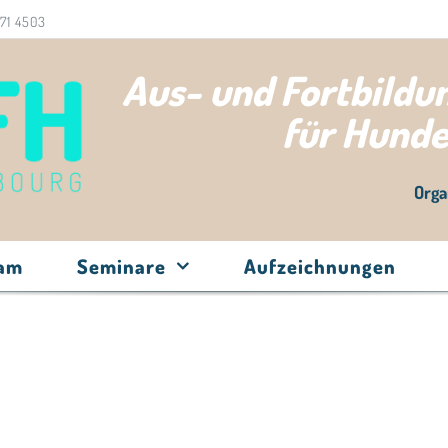
71 4503
Aus- und Fortbild
für Hund
Orga
eam
Seminare
Aufzeichnungen