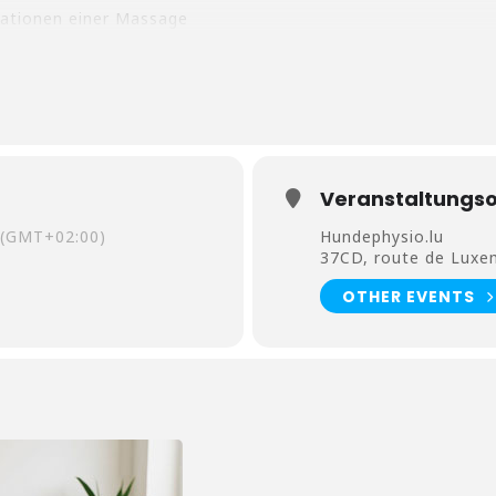
kationen einer Massage
en erkennen
agegriffe
Veranstaltungso
(GMT+02:00)
Hundephysio.lu
edem Mensch/Hund Team
37CD, route de Luxe
OTHER EVENTS
INGEN