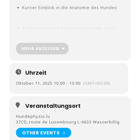
Kurzer Einblick in die Anatomie des Hundes
Indikationen und Kontraindikationen einer
Massage
MEHR ANZEIGEN
Schmerzen und Verspannungen erkennen
Uhrzeit
Erlernen verschiedener Massagegriffe
Oktober 11, 2025 10:00 - 13:00
(GMT+02:00)
Praktische Uebungen mit jedem Mensch/Hund
Veranstaltungsort
Team
Hundephysio.lu
37CD, route de Luxembourg L-6633 Wasserbillig
OTHER EVENTS
BITTE EIGENEN HUND MITBRINGEN