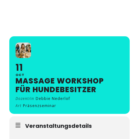
Seminare
MASSAGE WORKSHOP
Aufzeichnungen
FÜR HUNDEBESITZER
Kontakt
Warenkorb
11
Mein Konto
OCT
MASSAGE WORKSHOP
FÜR HUNDEBESITZER
Dozent/in
Debbie Nederlof
Art
Präsenzseminar
Veranstaltungsdetails