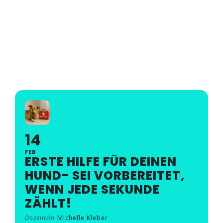
Seminare
ERSTE HILFE FÜR DEINEN
Aufzeichnungen
HUND- SEI
VORBEREITET, WENN
Kontakt
JEDE SEKUNDE ZÄHLT!
Warenkorb
Mein Konto
14
FEB
ERSTE HILFE FÜR DEINEN
HUND- SEI VORBEREITET,
WENN JEDE SEKUNDE
ZÄHLT!
Dozent/in
Michelle Kleber