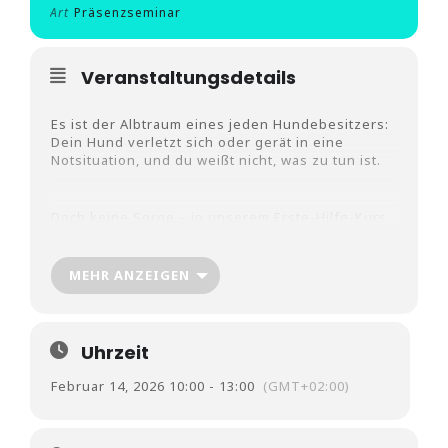
Art
Präsenzseminar
Veranstaltungsdetails
Es ist der Albtraum eines jeden Hundebesitzers:
Dein Hund verletzt sich oder gerät in eine
Notsituation, und du weißt nicht, was zu tun ist.
Doch keine Sorge – in unserem Erste-Hilfe-Kurs
für Hunde wirst du genau das lernen, was du
brauchst, um deinem Vierbeiner in einer solchen
Situation zu helfen.
MEHR ANZEIGEN
Wir zeigen dir, wie du schnell und richtig
reagierst, wenn es darauf ankommt!
Uhrzeit
Folgendes wirst du im Kurs lernen:
Februar 14, 2026 10:00 - 13:00
(GMT+02:00)
Messung der Vitalparameter: Wie du die
wichtigsten Lebenszeichen deines Hundes