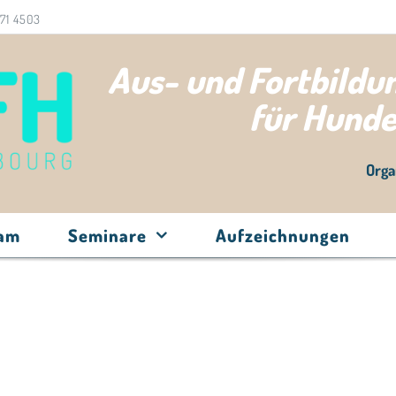
71 4503
Aus- und Fortbild
für Hund
Orga
eam
Seminare
Aufzeichnungen