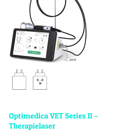
Seminare
Aufzeichnungen
Kontakt
Warenkorb
Mein Konto
0 - 0
W
Optimedica VET Series II –
Therapielaser