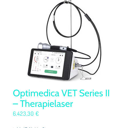
Optimedica VET Series II
– Therapielaser
6.423,30
€