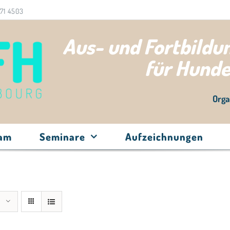
71 4503
Aus- und Fortbild
für Hund
Orga
eam
Seminare
Aufzeichnungen