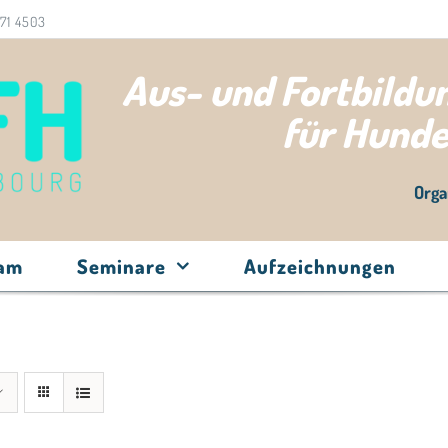
71 4503
Aus- und Fortbild
für Hund
Orga
eam
Seminare
Aufzeichnungen