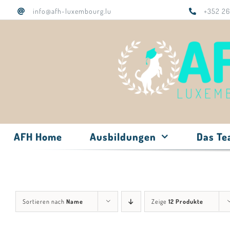
Zum
info@afh-luxembourg.lu
+352 26
Inhalt
springen
AFH Home
Ausbildungen
Das T
Sortieren nach
Name
Zeige
12 Produkte