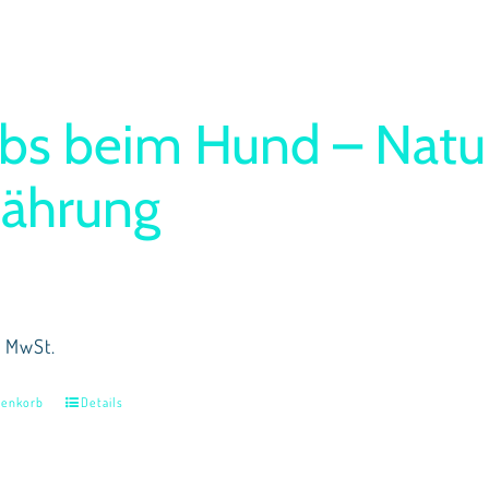
bs beim Hund – Natu
nährung
% MwSt.
renkorb
Details