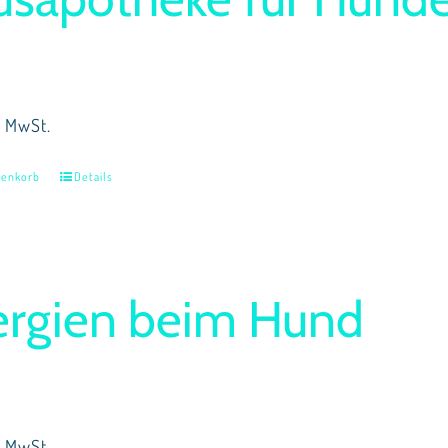
% MwSt.
renkorb
Details
ergien beim Hund
% MwSt.