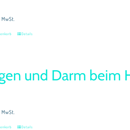
% MwSt.
renkorb
Details
gen und Darm beim 
% MwSt.
renkorb
Details