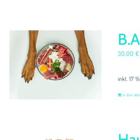
B.A
30,00
€
inkl. 17 
In den Wa
Ha