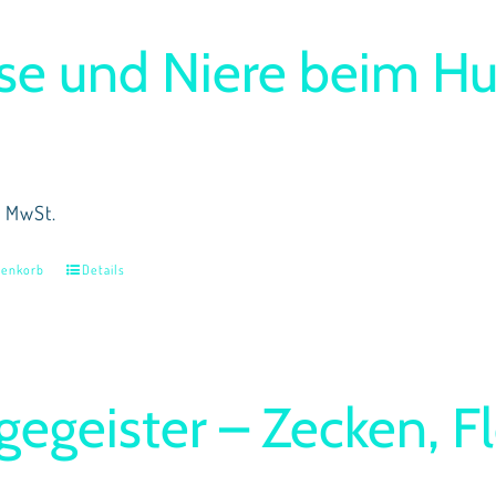
se und Niere beim H
% MwSt.
renkorb
Details
gegeister – Zecken, F