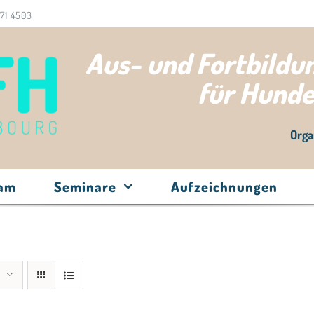
71 4503
Aus- und Fortbild
für Hund
Orga
eam
Seminare
Aufzeichnungen