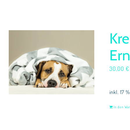
Kre
Er
30,00
€
inkl. 17 
In den Wa