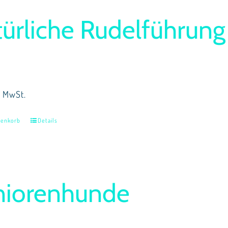
ürliche Rudelführung
% MwSt.
renkorb
Details
niorenhunde