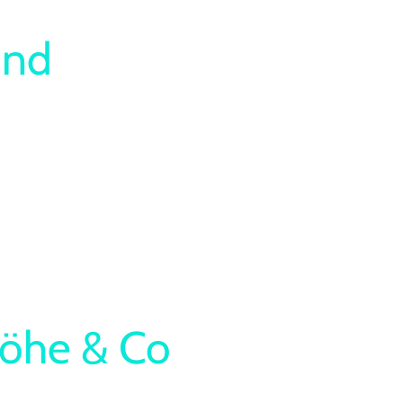
und
löhe & Co