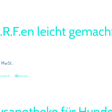
.R.F.en leicht gemach
% MwSt.
renkorb
Details
usapotheke für Hund