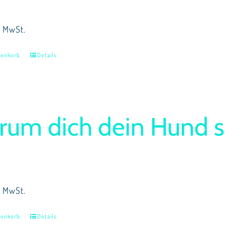
% MwSt.
renkorb
Details
um dich dein Hund s
% MwSt.
renkorb
Details