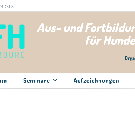
71 4503
Aus- und Fortbild
für Hund
Orga
eam
Seminare
Aufzeichnungen