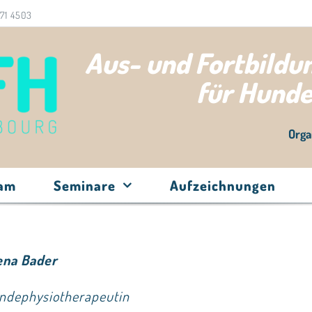
71 4503
Aus- und Fortbild
für Hund
Orga
eam
Seminare
Aufzeichnungen
ena Bader
ndephysiotherapeutin