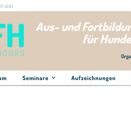
71 4503
Aus- und Fortbild
für Hund
Orga
eam
Seminare
Aufzeichnungen