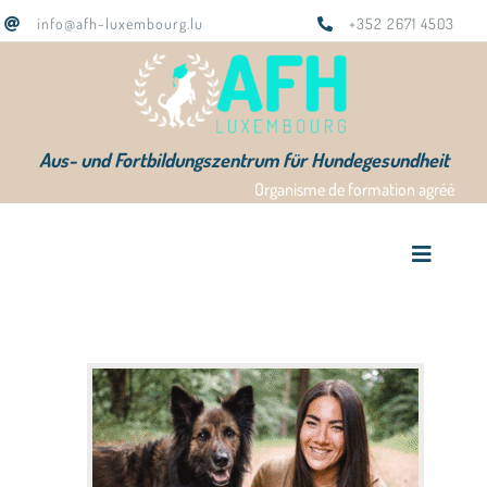
Zum
info@afh-luxembourg.lu
+352 2671 4503
Inhalt
springen
Aus- und Fortbildungszentrum für Hundegesundheit
Organisme de formation agréé
Toggle
Navigat
AFH Home
Ausbildungen
Das Team