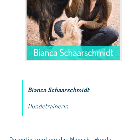
Seminare
Aufzeichnungen
Kontakt
Warenkorb
Mein Konto
Bianca Schaarschmidt
Hundetrainerin
Dozentin rund um das Mensch- Hunde